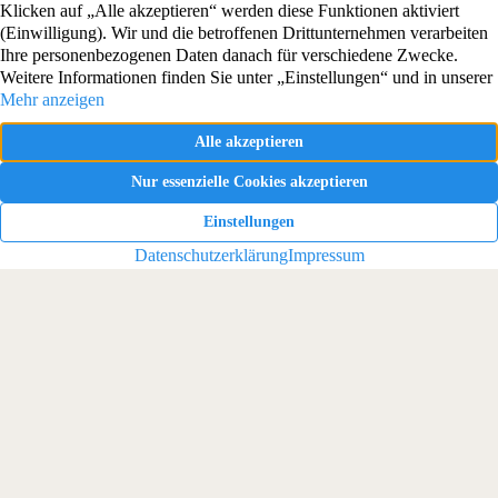
Kontakt
Glashütter Straße 53
01309 Dresden
info@exit-immobilien.de
Rufen Sie uns an!
+49 351 206 186 29
Immobilien
Wichtiges
Immobilienangebote
Über uns
Immobilienbewertung
Kontakt