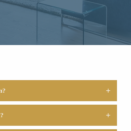
n?
n?