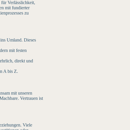
ür Verlässlichkeit,
en mit fundierter
lienprozesses zu
 ins Umland. Dieses
dern mit festen
hrlich, direkt und
n A bis Z.
einsam mit unseren
 Machbare. Vertrauen ist
eziehungen. Viele