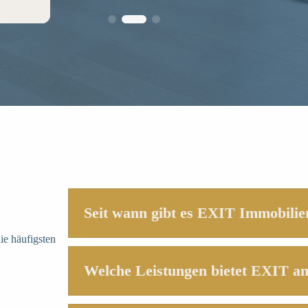
Seit wann gibt es EXIT Immobilie
ie häufigsten
Welche Leistungen bietet EXIT a