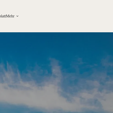
latt
Mehr