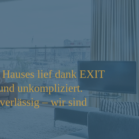
 Hauses lief dank EXIT
EX
und unkompliziert.
un
verlässig – wir sind
Ko
em
–
T