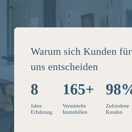
Warum sich Kunden für
uns entscheiden
er exzellenten Begleitung habe
de Immobilie für uns gefunden!
8
165+
98
 zufrieden und schätzen die ers
Jahre
Vermittelte
Zufriedene
ung von EXIT Immobilien sehr
Erfahrung
Immobilien
Kunden
n und Michael L.