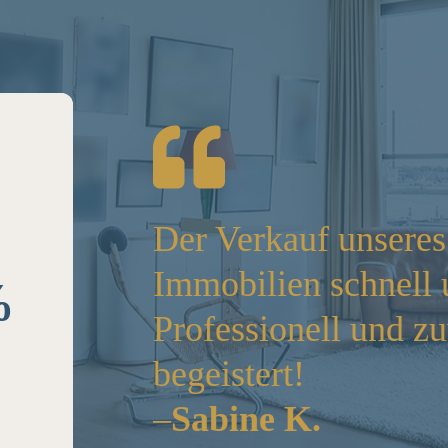
n wir die
Der Verkauf unseres
 Wir sind
Immobilien schnell 
%
tklassige
Professionell und zu
.
begeistert!
–
Sabine K.