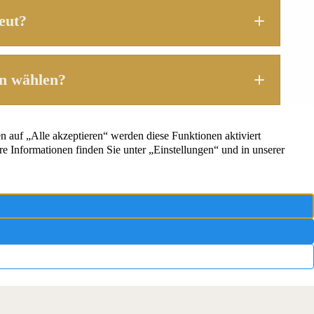
eut?
n wählen?