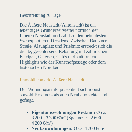
Beschreibung & Lage
Die Äußere Neustadt (Antonstadt) ist ein
lebendiges Gründerzeitviertel nördlich der
Inneren Neustadt und zählt zu den beliebtesten
Szenequartieren Dresdens. Zwischen Bautzner
Straße, Alaunplatz und Prießnitz erstreckt sich die
dichte, geschlossene Bebauung mit zahlreichen
Kneipen, Galerien, Cafés und kulturellen
Highlights wie der Kunsthofpassage oder dem
historischen Nordbad.
Immobilienmarkt Äußere Neustadt
Der Wohnungsmarkt präsentiert sich robust –
sowohl Bestands- als auch Neubauobjekte sind
gefragt.
Eigentumswohnungen Bestand:
Ø ca.
3 200 – 3 300 €/m² (Spanne: ca. 2 600–
4 200 €/m²)
Neubauwohnungen:
Ø ca. 4 700 €/m²