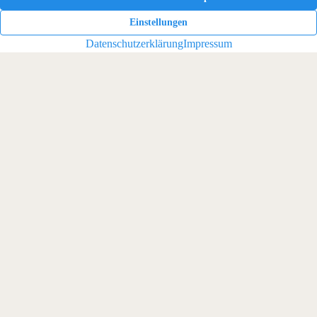
KONTAKT AUFNEHMEN
Kontakt
Glashütter Straße 53
01309 Dresden
info@exit-immobilien.de
Rufen Sie uns an!
+49 351 206 186 29
Immobilien
Wichtiges
Immobilienangebote
Über uns
Immobilienbewertung
Kontakt