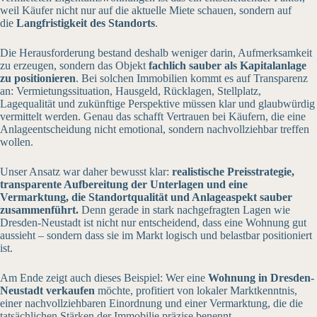
weil Käufer nicht nur auf die aktuelle Miete schauen, sondern auf
die
Langfristigkeit des Standorts
.
Die Herausforderung bestand deshalb weniger darin, Aufmerksamkeit
zu erzeugen, sondern das Objekt
fachlich sauber als Kapitalanlage
zu positionieren
. Bei solchen Immobilien kommt es auf Transparenz
an: Vermietungssituation, Hausgeld, Rücklagen, Stellplatz,
Lagequalität und zukünftige Perspektive müssen klar und glaubwürdig
vermittelt werden. Genau das schafft Vertrauen bei Käufern, die eine
Anlageentscheidung nicht emotional, sondern nachvollziehbar treffen
wollen.
Unser Ansatz war daher bewusst klar:
realistische Preisstrategie,
transparente Aufbereitung der Unterlagen und eine
Vermarktung, die Standortqualität und Anlageaspekt sauber
zusammenführt.
Denn gerade in stark nachgefragten Lagen wie
Dresden-Neustadt ist nicht nur entscheidend, dass eine Wohnung gut
aussieht – sondern dass sie im Markt logisch und belastbar positioniert
ist.
Am Ende zeigt auch dieses Beispiel: Wer eine
Wohnung in Dresden-
Neustadt verkaufen
möchte, profitiert von lokaler Marktkenntnis,
einer nachvollziehbaren Einordnung und einer Vermarktung, die die
tatsächlichen Stärken der Immobilie präzise benennt.