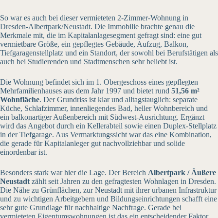
So war es auch bei dieser vermieteten 2-Zimmer-Wohnung in
Dresden-Albertpark/Neustadt. Die Immobilie brachte genau die
Merkmale mit, die im Kapitalanlagesegment gefragt sind: eine gut
vermietbare Größe, ein gepflegtes Gebäude, Aufzug, Balkon,
Tiefgaragenstellplatz und ein Standort, der sowohl bei Berufstätigen als
auch bei Studierenden und Stadtmenschen sehr beliebt ist.
Die Wohnung befindet sich im 1. Obergeschoss eines gepflegten
Mehrfamilienhauses aus dem Jahr 1997 und bietet rund
51,56 m²
Wohnfläche
. Der Grundriss ist klar und alltagstauglich: separate
Küche, Schlafzimmer, innenliegendes Bad, heller Wohnbereich und
ein balkonartiger Außenbereich mit Südwest-Ausrichtung. Ergänzt
wird das Angebot durch ein Kellerabteil sowie einen Duplex-Stellplatz
in der Tiefgarage. Aus Vermarktungssicht war das eine Kombination,
die gerade für Kapitalanleger gut nachvollziehbar und solide
einordenbar ist.
Besonders stark war hier die Lage. Der Bereich
Albertpark / Äußere
Neustadt
zählt seit Jahren zu den gefragtesten Wohnlagen in Dresden.
Die Nähe zu Grünflächen, zur Neustadt mit ihrer urbanen Infrastruktur
und zu wichtigen Arbeitgebern und Bildungseinrichtungen schafft eine
sehr gute Grundlage für nachhaltige Nachfrage. Gerade bei
vermieteten Eigentumswohnungen ist das ein entscheidender Faktor,